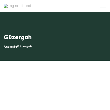
Güzergah
Güzergah
Anasayfa